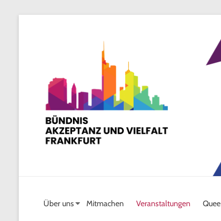
Skip
to
content
Über uns
Mitmachen
Veranstaltungen
Quee