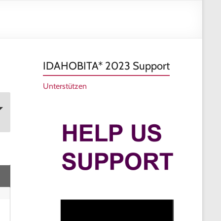
und
Vielfa
Frank
IDAHOBITA* 2023 Support
Unterstützen