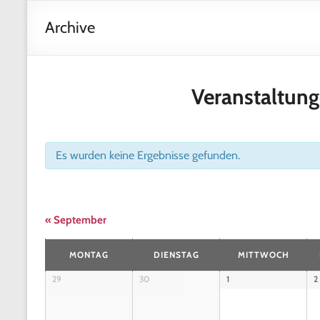
Archive
Veranstaltun
Es wurden keine Ergebnisse gefunden.
«
September
K
MONTAG
DIENSTAG
MITTWOCH
a
K
29
30
1
2
l
a
l
e