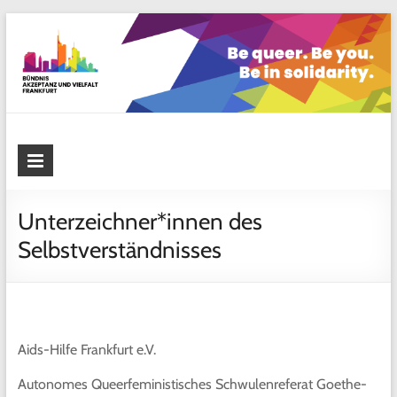
Skip
to
content
Bündnis Akzeptanz und Vielfalt
Frankfurt
Unterzeichner*innen des
Selbstverständnisses
Aids-Hilfe Frankfurt e.V.
Autonomes Queerfeministisches Schwulenreferat Goethe-