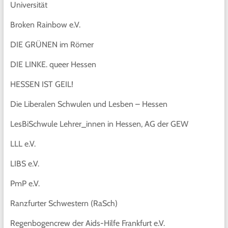
Universität
Broken Rainbow e.V.
DIE GRÜNEN im Römer
DIE LINKE. queer Hessen
HESSEN IST GEIL!
Die Liberalen Schwulen und Lesben – Hessen
LesBiSchwule Lehrer_innen in Hessen, AG der GEW
LLL e.V.
LIBS e.V.
PmP e.V.
Ranzfurter Schwestern (RaSch)
Regenbogencrew der Aids-Hilfe Frankfurt e.V.