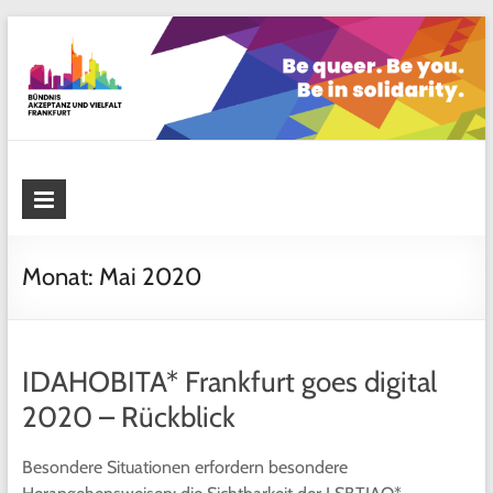
Skip
to
content
Bündnis Akzeptanz und Vielfalt
Frankfurt
Monat:
Mai 2020
IDAHOBITA* Frankfurt goes digital
2020 – Rückblick
Besondere Situationen erfordern besondere