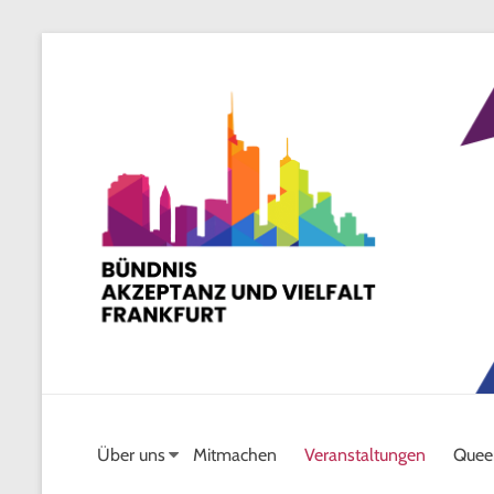
Skip
to
content
Über uns
Mitmachen
Veranstaltungen
Quee