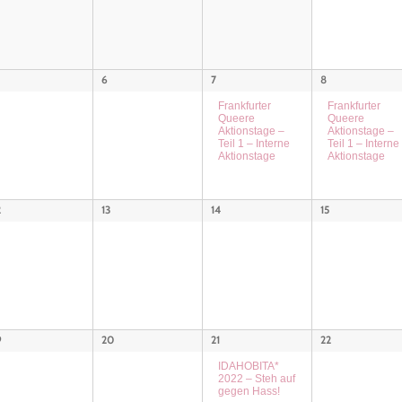
l
l
l
t
t
t
u
u
u
6
7
8
n
n
Frankfurter
Frankfurter
n
g
Queere
Queere
g
Aktionstage –
Aktionstage –
g
Teil 1 – Interne
Teil 1 – Interne
e
A
Aktionstage
Aktionstage
e
n
n
n
S
s
2
13
14
15
S
u
i
u
c
c
h
c
h
e
h
t
9
20
21
22
e
e
IDAHOBITA*
2022 – Steh auf
n
u
gegen Hass!