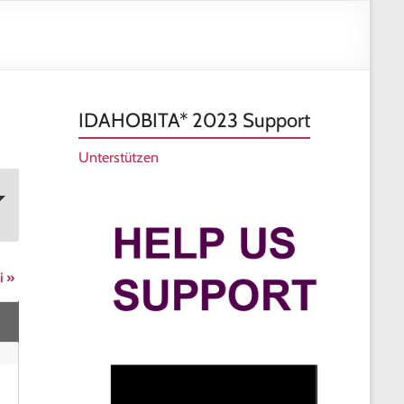
und
Vielfa
Frank
IDAHOBITA* 2023 Support
Unterstützen
ni
»