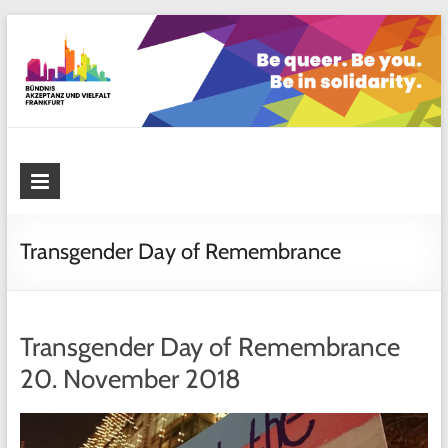
Skip
to
content
Bündnis Akzeptanz und Vielfalt
Frankfurt
Transgender Day of Remembrance
Transgender Day of Remembrance
20. November 2018