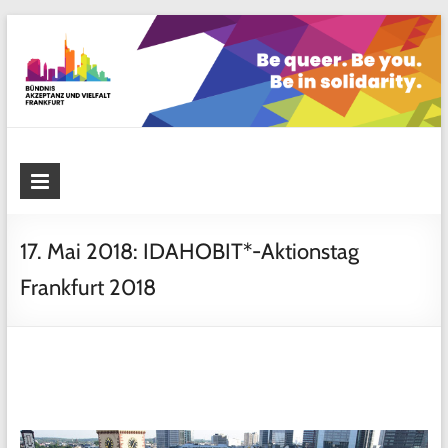
Skip
to
content
Bündnis Akzeptanz und Vielfalt
Frankfurt
17. Mai 2018: IDAHOBIT*-Aktionstag
Frankfurt 2018