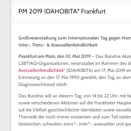
PM 2019 IDAHOBITA* Frankfurt
Großveranstaltung zum Internationalen Tag gegen Hom
Inter
-, Trans
– & Asexuellenfeindlichkeit
Frankfurt am Main, den 10. Mai 2019
– Das Bündnis Akzep
LSBTIAQ-Organisationen, veranstaltet im Rahmen des d
Asexuellenfeindlichkeit“
(IDAHOBITA) am 17. Mai 2019 ein
Erinnerung an den 17. Mai 1990 gewählt, den Tag, an d
Diagnoseschlüssel strich.
Das Bündnis will an diesem Tag, von 14 bis 22 Uhr, mi
sowie verschiedenen Aktionen auf der Frankfurter Hauptw
auf die Vielfalt geschlechtlicher Identitäten sowie sexu
Thematik der noch immer existenten und zum Teil stärk
(lesbischen, schwulen, trans*
-,
inter*-, asexuellen und q