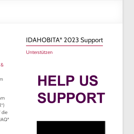
und
Vielfa
Frank
IDAHOBITA* 2023 Support
Unterstützen
 &
em
amm
l“)
 die
TIAQ*