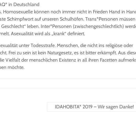
IAQ* in Deutschland
 aus. Homosexuelle können noch immer nicht in Frieden Hand in Han
bteste Schimpfwort auf unseren Schulhöfen. Trans*Personen müsse
en Geschlecht“ leben. Inter*Personen (zwischengeschlechtlich) wer
lt. Asexualität wird als „krank“ definiert.
xualität unter Todesstrafe. Menschen, die nicht ins religiöse oder
. Frei zu sein ist kein Naturgesetz, es ist bitter erkämpft. Aus die
die Vielfalt der menschlichen Existenz in all ihren Facetten aufmer
eben möchte.
IDAHOBITA* 2019 – Wir sagen Danke!