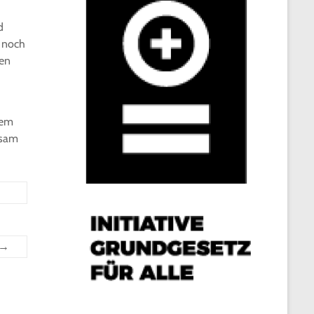
d
n noch
den
sem
ksam
→