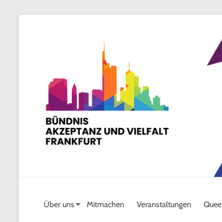
Skip
to
content
Über uns
Mitmachen
Veranstaltungen
Quee