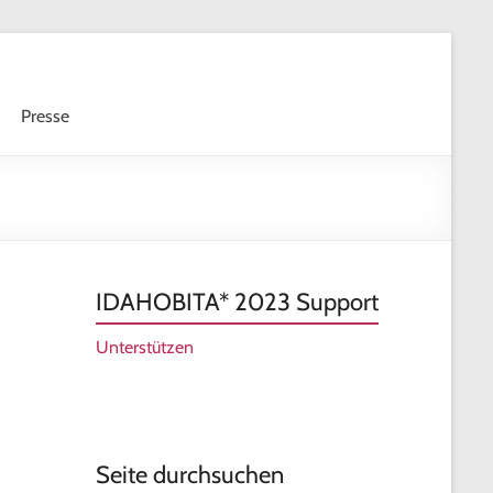
Bünd
Presse
Akze
und
Vielfa
Frank
IDAHOBITA* 2023 Support
Unterstützen
Seite durchsuchen