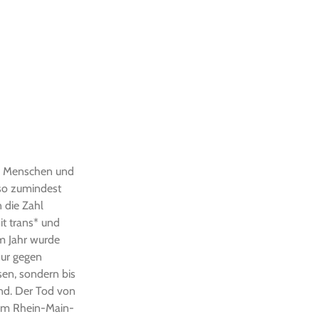
er Menschen und
 so zumindest
n die Zahl
it trans* und
em Jahr wurde
nur gegen
sen, sondern bis
nd. Der Tod von
 im Rhein-Main-