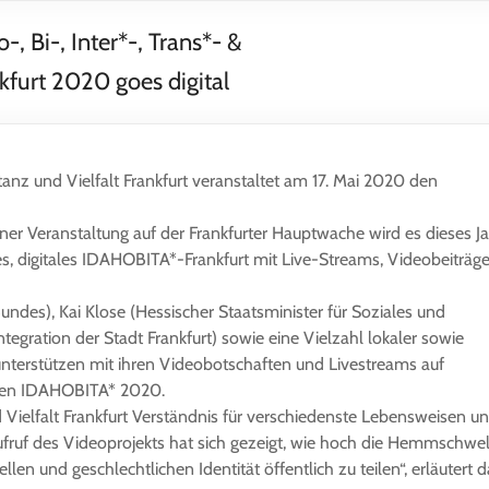
 Bi-, Inter*-, Trans*- &
furt 2020 goes digital
anz und Vielfalt Frankfurt veranstaltet am 17. Mai 2020 den
 einer Veranstaltung auf der Frankfurter Hauptwache wird es dieses J
es, digitales IDAHOBITA*-Frankfurt mit Live-Streams, Videobeiträg
undes), Kai Klose (Hessischer Staatsminister für Soziales und
ntegration der Stadt Frankfurt) sowie eine Vielzahl lokaler sowie
nterstützen mit ihren Videobotschaften und Livestreams auf
alen IDAHOBITA* 2020.
 Vielfalt Frankfurt Verständnis für verschiedenste Lebensweisen u
fruf des Videoprojekts hat sich gezeigt, wie hoch die Hemmschwell
len und geschlechtlichen Identität öffentlich zu teilen“, erläutert d