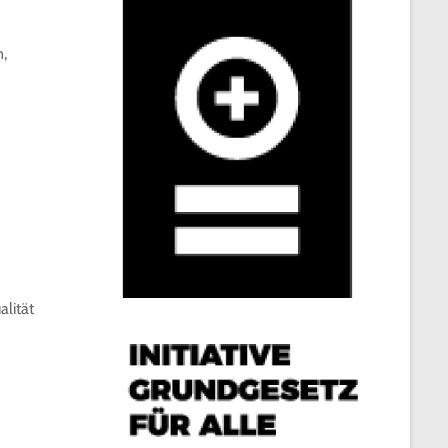
n,
alität