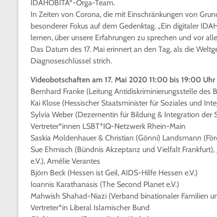
IDAHOBITA*-Orga-Team.
In Zeiten von Corona, die mit Einschränkungen von Grund
besonderer Fokus auf dem Gedenktag. „Ein digitaler IDAH
lernen, über unsere Erfahrungen zu sprechen und vor al
Das Datum des 17. Mai erinnert an den Tag, als die Wel
Diagnoseschlüssel strich.
Videobotschaften am 17. Mai 2020 11:00 bis 19:00 Uhr 
Bernhard Franke (Leitung Antidiskriminierungsstelle des 
Kai Klose (Hessischer Staatsminister für Soziales und Inte
Sylvia Weber (Dezernentin für Bildung & Integration der S
Vertreter*innen LSBT*IQ-Netzwerk Rhein-Main
Saskia Moldenhauer & Christian (Gönni) Landsmann (Förde
Sue Ehmisch (Bündnis Akzeptanz und Vielfalt Frankfurt), J
e.V.), Amélie Verantes
Björn Beck (Hessen ist Geil, AIDS-Hilfe Hessen e.V.)
Ioannis Karathanasis (The Second Planet e.V.)
Mahwish Shahad-Niazi (Verband binationaler Familien und
Vertreter*in Liberal Islamischer Bund