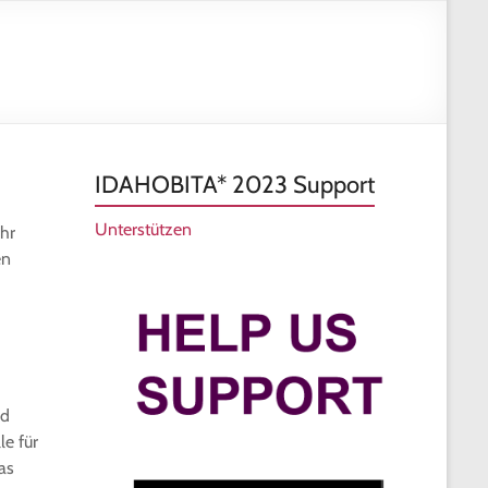
und
Vielfa
Frank
IDAHOBITA* 2023 Support
Unterstützen
ahr
en
nd
e für
as