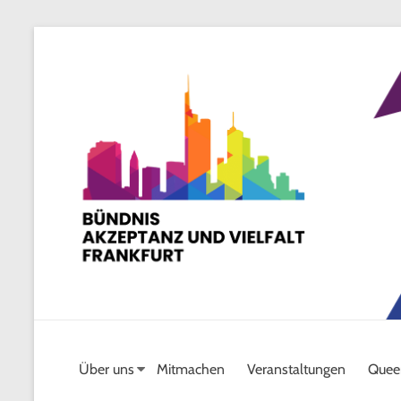
Skip
to
content
Über uns
Mitmachen
Veranstaltungen
Quee