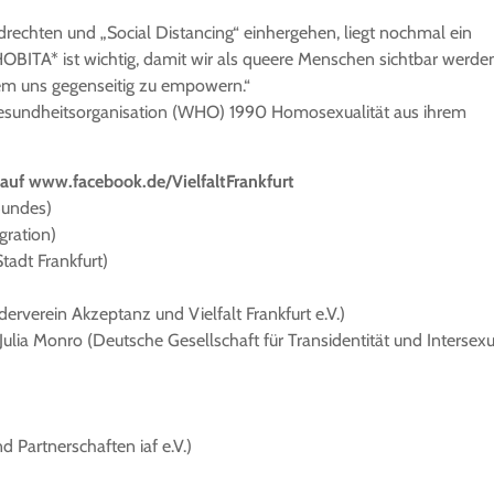
rechten und „Social Distancing“ einhergehen, liegt nochmal ein
OBITA* ist wichtig, damit wir als queere Menschen sichtbar werde
lem uns gegenseitig zu empowern.“
tgesundheitsorganisation (WHO) 1990 Homosexualität aus ihrem
auf www.facebook.de/VielfaltFrankfurt
Bundes)
gration)
tadt Frankfurt)
rverein Akzeptanz und Vielfalt Frankfurt e.V.)
ulia Monro (Deutsche Gesellschaft für Transidentität und Intersexu
 Partnerschaften iaf e.V.)