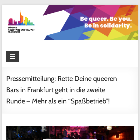
Skip
to
content
Bündnis Akzeptanz und Vielfalt
Frankfurt
Pressemitteilung: Rette Deine queeren
Bars in Frankfurt geht in die zweite
Runde – Mehr als ein “Spaßbetrieb”!