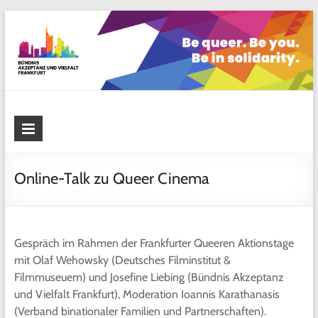
Skip
to
content
Bündnis Akzeptanz und Vielfalt
Frankfurt
Online-Talk zu Queer Cinema
Gespräch im Rahmen der Frankfurter Queeren Aktionstage
mit Olaf Wehowsky (Deutsches Filminstitut &
Filmmuseuem) und Josefine Liebing (Bündnis Akzeptanz
und Vielfalt Frankfurt), Moderation Ioannis Karathanasis
(Verband binationaler Familien und Partnerschaften).