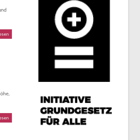
und
esen
höhe,
esen