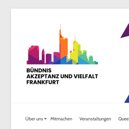
Skip
to
content
Über uns
Mitmachen
Veranstaltungen
Quee