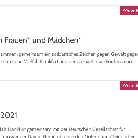
Weiterl
an Frauen* und Mädchen*
usammen, gemeinsam ein solidarisches Zeichen gegen Gewalt gege
tanz und Vielfalt Frankfurt und der dazugehörige Förderverein
Weiterl
 2021
alt Frankfurt gemeinsam mit der Deutschen Gesellschaft für
h des Transgender Day of Remembrance den Opfern trans*feindlicher