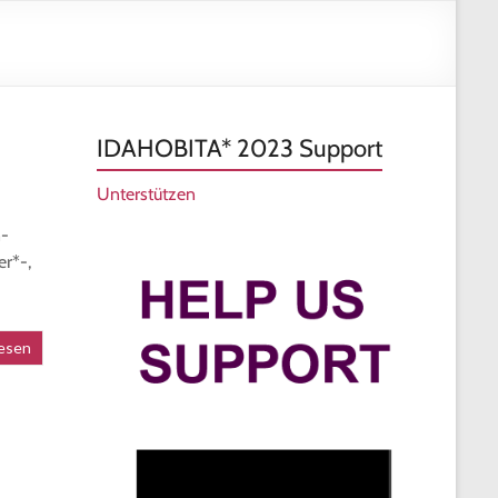
und
Vielfa
Frank
IDAHOBITA* 2023 Support
Unterstützen
n-
r*-,
esen